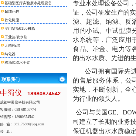
专业水处理设备公司，
基础型医疗实验废水处理设备
证，公司研发生产的
超纯化包
软化树脂
滤、超滤、纳滤、反
罗门哈斯6150树脂
用的小试、中试型膜
工业盐/软水剂
水系统等
，广泛应用
无菌PE管
食品、冶金、电力等
纯化器
的出水水质、先进的
移动式取水手臂
公司拥有国际先
联系我们
的售后服务体系，公
实地，不断创新，全
中蜀仪
18980874542
为行
业的领头人。
成都中蜀仪科技有限公司
客服部：028-60159774
公司与美国
GE、DOW
销售部：18980874542
司建立
了
长
期的
业
务
邮 箱：365176566@qq.com
保证机器出水水质稳
传 真：