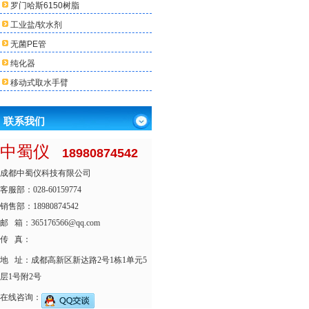
罗门哈斯6150树脂
工业盐/软水剂
无菌PE管
纯化器
移动式取水手臂
联系我们
中蜀仪
18980874542
成都中蜀仪科技有限公司
客服部：028-60159774
销售部：18980874542
邮 箱：365176566@qq.com
传 真：
地 址：成都高新区新达路2号1栋1单元5
层1号附2号
在线咨询：