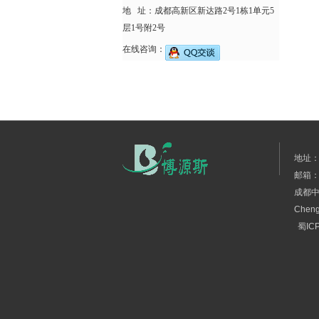
地 址：成都高新区新达路2号1栋1单元5
层1号附2号
在线咨询：
地址：
邮箱： 
成都中
Cheng
蜀IC