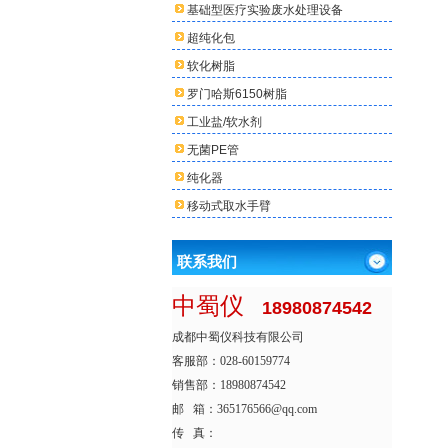
基础型医疗实验废水处理设备
超纯化包
软化树脂
罗门哈斯6150树脂
工业盐/软水剂
无菌PE管
纯化器
移动式取水手臂
联系我们
中蜀仪
18980874542
成都中蜀仪科技有限公司
客服部：028-60159774
销售部：18980874542
邮 箱：365176566@qq.com
传 真：